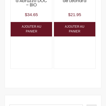
d’Abruzzo DOC
de Léonard
– BIO
$
34.65
$
21.95
AJOUTER AU
AJOUTER AU
PANIER
PANIER