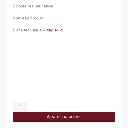
6 bouteilles par caisse
Nouveau produit
Fiche technique –
cliquer ici
quantité
de
Ajouter au panier
Crozes
Hemitage