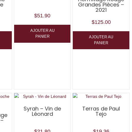
de
Grandes Pièces –
2021
$
51.90
$
125.00
AJOUTER AU
PANIER
AJOUTER AU
PANIER
Syrah – Vin de
Terras de Paul
Léonard
Tejo
uge
 –
$
21.80
$
19.36