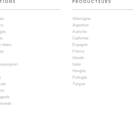
TIONS
PRODUCTEURS
ges
Allemagne
cs
Argentine
nges
Autriche
io
Californie
n blanc
Espagne
ay
France
Irlande
 sauvignon
Italie
Hongrie
x
Portugal
çais
Turquie
ens
agnols
 monde