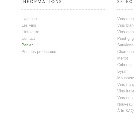
INFORMATIONS
SÉLEC
L’agence
Vins rou
Les vins
Vins blan
L’infolettre
Vins ora
Contact
Pinot grig
Panier
Sauvigno
Pour les producteurs
Chardonn
Merlot
Cabernet
Syrah
Mousseu
Vins fran
Vins itali
Vins esp
Nouveau
À la SAQ