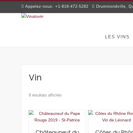
Skip
Appelez-nous: +1-819-472-5282
Drummondville, Q
to
content
LES VINS
Vin
8 résultats affichés
Châteauneuf du
Côtes du Rhô