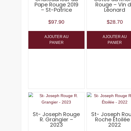
Pape Rouge 2019
Rouge – Vin 
– St-Patrice
Léonard
$
97.90
$
28.70
AJOUTER AU
AJOUTER AU
PANIER
PANIER
St- Joseph Rouge
St- Joseph Ro
R. Grangier –
Roche Étoilée
2023
2022