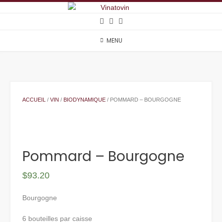
Skip
to
content
MENU
ACCUEIL
/
VIN
/
BIODYNAMIQUE
/ POMMARD – BOURGOGNE
Pommard – Bourgogne
$
93.20
Bourgogne
6 bouteilles par caisse