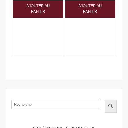
AJOUTER AU
AJOUTER AU
initial
actuel
PANIER
PANIER
était :
est :
$24.25.
$22.95.