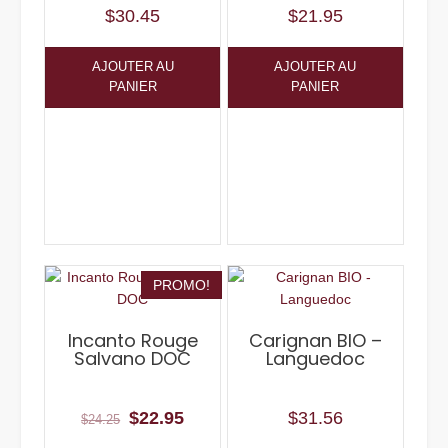
$
30.45
$
21.95
AJOUTER AU
AJOUTER AU
PANIER
PANIER
PROMO!
Incanto Rouge
Carignan BIO –
Salvano DOC
Languedoc
Le
Le
$
22.95
$
31.56
$
24.25
prix
prix