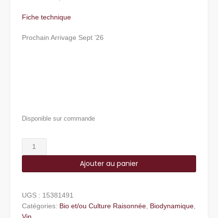
Fiche technique
Prochain Arrivage Sept ’26
Disponible sur commande
quantité
de
Ajouter au panier
Pommard
-
Bourgogne
UGS :
15381491
Catégories:
Bio et/ou Culture Raisonnée
,
Biodynamique
,
Vin