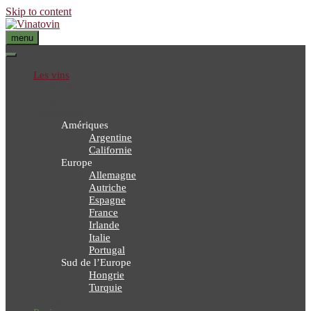
Skip to content
menu
Les vins
L’agence
L’infolettre
Producteurs
Amériques
Argentine
Californie
Europe
Allemagne
Autriche
Espagne
France
Irlande
Italie
Portugal
Sud de l’Europe
Hongrie
Turquie
Contact