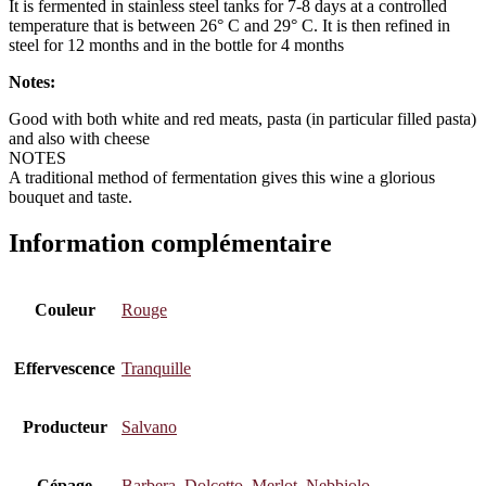
It is fermented in stainless steel tanks for 7-8 days at a controlled
temperature that is between 26° C and 29° C. It is then refined in
steel for 12 months and in the bottle for 4 months
Notes:
Good with both white and red meats, pasta (in particular filled pasta)
and also with cheese
NOTES
A traditional method of fermentation gives this wine a glorious
bouquet and taste.
Information complémentaire
Couleur
Rouge
Effervescence
Tranquille
Producteur
Salvano
Cépage
Barbera
,
Dolcetto
,
Merlot
,
Nebbiolo