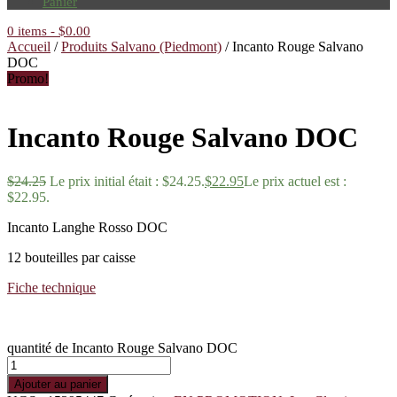
Panier
0 items
-
$
0.00
Accueil
/
Produits Salvano (Piedmont)
/ Incanto Rouge Salvano
DOC
Promo!
Incanto Rouge Salvano DOC
$
24.25
Le prix initial était : $24.25.
$
22.95
Le prix actuel est :
$22.95.
Incanto Langhe Rosso DOC
12 bouteilles par caisse
Fiche technique
quantité de Incanto Rouge Salvano DOC
Ajouter au panier