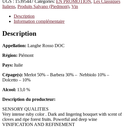
UGS :
15395447
Catégories:
EN PROMOTION
,
Les Classiques
Italiens
,
Produits Salvano (Piedmont)
,
Vin
Description
Information complémentaire
Description
Appellation:
Langhe Rosso DOC
Région:
Piémont
Pays:
Italie
Cépage(s):
Merlot 50% – Barbera 30% – Nebbiolo 10% –
Dolcetto – 10%
Alcool:
13,0 %
Description du producteur:
SENSORY QUALITIES
Very intense ruby color . Dark and lingering bouquet with scent of
cloves and ripe forest fruits. Powerful and deep wine
VINIFICATION AND REFINEMENT