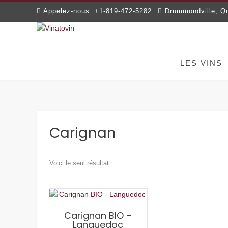
Skip
Appelez-nous: +1-819-472-5282
Drummondville, Q
to
content
LES VINS
Carignan
Voici le seul résultat
Carignan BIO –
Languedoc