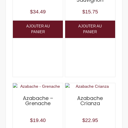
$
34.49
$
15.75
AJOUTER AU
AJOUTER AU
PANIER
PANIER
Azabache –
Azabache
Grenache
Crianza
$
19.40
$
22.95