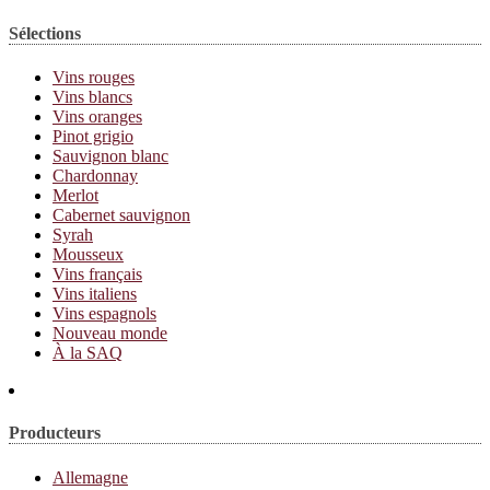
Sélections
Vins rouges
Vins blancs
Vins oranges
Pinot grigio
Sauvignon blanc
Chardonnay
Merlot
Cabernet sauvignon
Syrah
Mousseux
Vins français
Vins italiens
Vins espagnols
Nouveau monde
À la SAQ
Producteurs
Allemagne